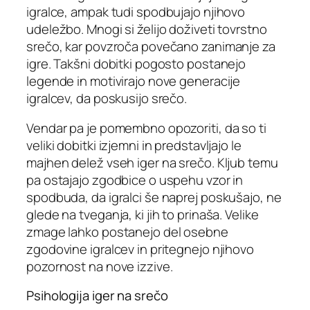
igralce, ampak tudi spodbujajo njihovo
udeležbo. Mnogi si želijo doživeti tovrstno
srečo, kar povzroča povečano zanimanje za
igre. Takšni dobitki pogosto postanejo
legende in motivirajo nove generacije
igralcev, da poskusijo srečo.
Vendar pa je pomembno opozoriti, da so ti
veliki dobitki izjemni in predstavljajo le
majhen delež vseh iger na srečo. Kljub temu
pa ostajajo zgodbice o uspehu vzor in
spodbuda, da igralci še naprej poskušajo, ne
glede na tveganja, ki jih to prinaša. Velike
zmage lahko postanejo del osebne
zgodovine igralcev in pritegnejo njihovo
pozornost na nove izzive.
Psihologija iger na srečo