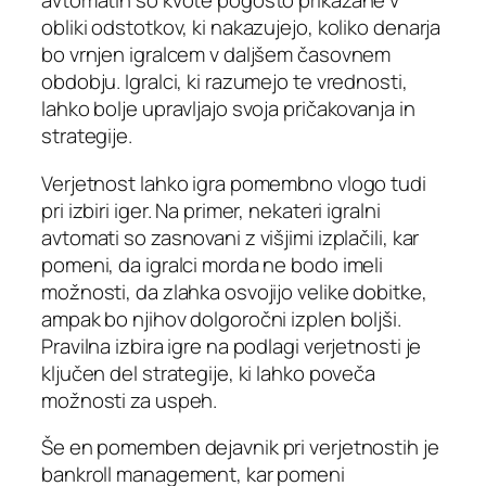
avtomatih so kvote pogosto prikazane v
obliki odstotkov, ki nakazujejo, koliko denarja
bo vrnjen igralcem v daljšem časovnem
obdobju. Igralci, ki razumejo te vrednosti,
lahko bolje upravljajo svoja pričakovanja in
strategije.
Verjetnost lahko igra pomembno vlogo tudi
pri izbiri iger. Na primer, nekateri igralni
avtomati so zasnovani z višjimi izplačili, kar
pomeni, da igralci morda ne bodo imeli
možnosti, da zlahka osvojijo velike dobitke,
ampak bo njihov dolgoročni izplen boljši.
Pravilna izbira igre na podlagi verjetnosti je
ključen del strategije, ki lahko poveča
možnosti za uspeh.
Še en pomemben dejavnik pri verjetnostih je
bankroll management, kar pomeni