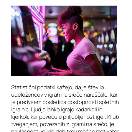
Statistični podatki kažejo, da je število
udeležencev v igrah na srečo naraščalo, kar
je predvsem posledica dostopnosti spletnih
igralnic. Ljudje lahko igrajo kadarkoli in
kjerkoli, kar povečuje priljubljenost iger. Kljub
tveganjem, povezanih z igrami na srečo, je
privlačnost velikih dobitkov močan motivator,