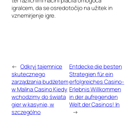
ter različnimi načini plačila omogoča
igralcem, da se osredotočijo na užitek in
vznemirjenje igre.
←
Odkryj tajemnice
Entdecke die besten
skutecznego
Strategien für ein
zarządzania budżetem
erfolgreiches Casino-
w Malina Casino Kiedy
Erlebnis Willkommen
wchodzimy do świata
in der aufregenden
gier w kasynie, w
Welt der Casinos! In
szczególno
→