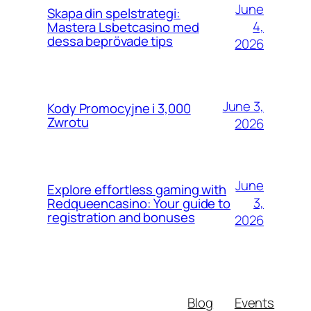
June
Skapa din spelstrategi:
4,
Mastera Lsbetcasino med
dessa beprövade tips
2026
June 3,
Kody Promocyjne i 3,000
Zwrotu
2026
June
Explore effortless gaming with
3,
Redqueencasino: Your guide to
registration and bonuses
2026
Blog
Events