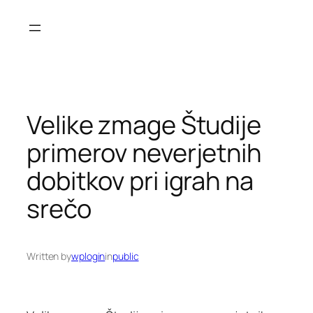
Skip
to
content
Velike zmage Študije
primerov neverjetnih
dobitkov pri igrah na
srečo
Written by
wplogin
in
public