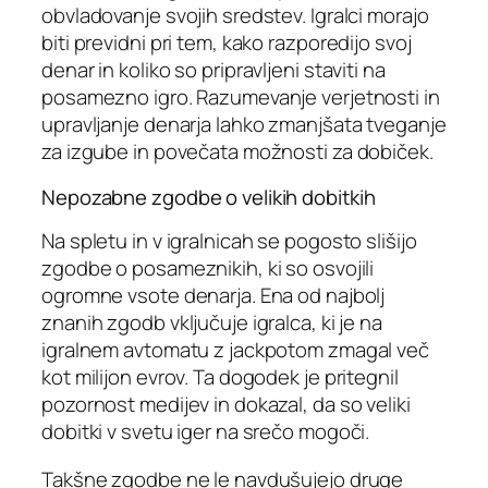
obvladovanje svojih sredstev. Igralci morajo
biti previdni pri tem, kako razporedijo svoj
denar in koliko so pripravljeni staviti na
posamezno igro. Razumevanje verjetnosti in
upravljanje denarja lahko zmanjšata tveganje
za izgube in povečata možnosti za dobiček.
Nepozabne zgodbe o velikih dobitkih
Na spletu in v igralnicah se pogosto slišijo
zgodbe o posameznikih, ki so osvojili
ogromne vsote denarja. Ena od najbolj
znanih zgodb vključuje igralca, ki je na
igralnem avtomatu z jackpotom zmagal več
kot milijon evrov. Ta dogodek je pritegnil
pozornost medijev in dokazal, da so veliki
dobitki v svetu iger na srečo mogoči.
Takšne zgodbe ne le navdušujejo druge