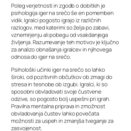
Poleg verjetnosti in zgodb o dobitkih je
psihologija iger na srečo še en pomemben
vidik. Igralci pogosto igrajo iz različnih
razlogov, med katerimi so želja po zabavi,
vznemirjenju ali pobegu od vsakdanjega
življenja. Razumevanje teh motivov je ključno
za analizo obnašanja igralcev in njihovega
odnosa do iger na srečo.
Psihološki učinki iger na srečo so lahko
široki, od pozitivnih občutkov ob zmagi do
stresa in tesnobe ob izgubi. Igralci, ki so
sposobni obvladovati svoje čustvene
odzive, so pogosto bolj uspešni pri igrah.
Pravilna mentalna priprava in zmožnost
obvladovanja čustev lahko povečata
možnosti za uspeh in zmanjša tveganje za
zasvojenost.