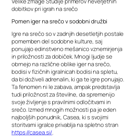
Velike zmage Študije primerov neverjetnih
dobitkov pri igrah na srečo
Pomen iger na srečo v sodobni družbi
Igre na srečo so v zadnjih desetletjih postale
pomemben del sodobne kulture, saj
ponujajo edinstveno mešanico vznemirjenja
in priložnosti za dobiček. Mnogi ljudje se
obrnejo na različne oblike iger na srečo,
bodisi v fizičnih igralnicah bodisi na spletu,
da bi doživeli adrenalin, ki ga te igre ponujajo.
Ta fenomen ni le zabava, ampak predstavlja
tudi priložnost za številne, da spremenijo
svoje življenje s pravilnimi odločitvami in
srečo. Izmed mnogih možnosti pa je eden
najboljših ponudnik, Casea, ki s svojimi
storitvami igralce privablja na spletno stran
https://casea.si/
.